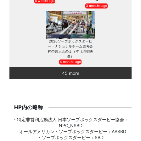
〜
8 weeks ago
3 months ago
2026ソープボックスダービ
ー・ナショナルチーム選考会
神奈川大会のようす（現地映
像）
4 months ago
45 more
HP内の略称
・特定非営利活動法人 日本ソープボックスダービー協会：
NPO_NSBD
・オールアメリカン・ソープボックスダービー：AASBD
・ソープボックスダービー：SBD