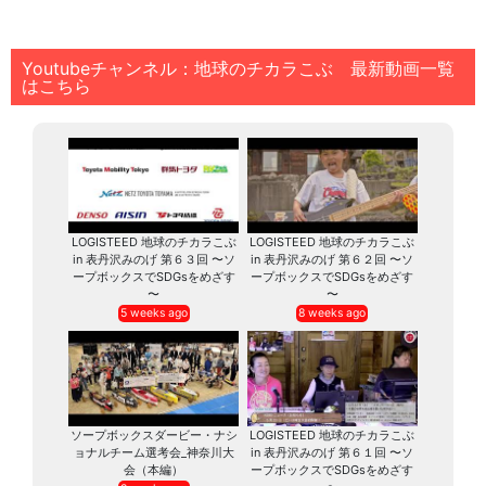
Youtubeチャンネル：地球のチカラこぶ 最新動画一覧
はこちら
LOGISTEED 地球のチカラこぶ
LOGISTEED 地球のチカラこぶ
in 表丹沢みのげ 第６３回 〜ソ
in 表丹沢みのげ 第６２回 〜ソ
ープボックスでSDGsをめざす
ープボックスでSDGsをめざす
〜
〜
5 weeks ago
8 weeks ago
ソープボックスダービー・ナシ
LOGISTEED 地球のチカラこぶ
ョナルチーム選考会_神奈川大
in 表丹沢みのげ 第６１回 〜ソ
会（本編）
ープボックスでSDGsをめざす