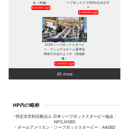
会（本編）
ープボックスでSDGsをめざす
〜
8 weeks ago
3 months ago
2026ソープボックスダービ
ー・ナショナルチーム選考会
神奈川大会のようす（現地映
像）
4 months ago
45 more
HP内の略称
・特定非営利活動法人 日本ソープボックスダービー協会：
NPO_NSBD
・オールアメリカン・ソープボックスダービー：AASBD