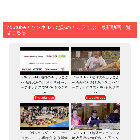
Youtubeチャンネル：地球のチカラこぶ 最新動画一覧
はこちら
LOGISTEED 地球のチカラこぶ
LOGISTEED 地球のチカラこぶ
in 表丹沢みのげ 第６３回 〜ソ
in 表丹沢みのげ 第６２回 〜ソ
ープボックスでSDGsをめざす
ープボックスでSDGsをめざす
〜
〜
5 weeks ago
8 weeks ago
ソープボックスダービー・ナシ
LOGISTEED 地球のチカラこぶ
ョナルチーム選考会_神奈川大
in 表丹沢みのげ 第６１回 〜ソ