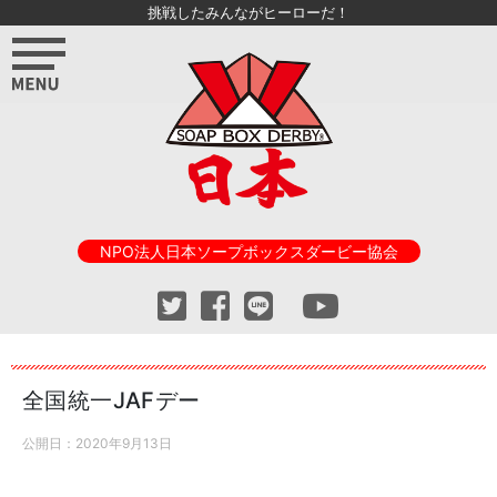
挑戦したみんながヒーローだ！
NPO法人日本ソープボックスダービー協会
全国統一JAFデー
公開日：
2020年9月13日