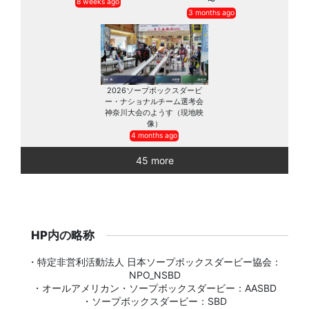
〜
8 weeks ago
3 months ago
2026ソープボックスダービ
ー・ナショナルチーム選考会
神奈川大会のようす（現地映
像）
4 months ago
45 more
HP内の略称
・特定非営利活動法人 日本ソープボックスダービー協会：
NPO_NSBD
・オールアメリカン・ソープボックスダービー：AASBD
・ソープボックスダービー：SBD