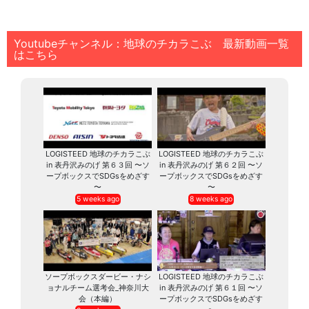
Youtubeチャンネル：地球のチカラこぶ 最新動画一覧
はこちら
LOGISTEED 地球のチカラこぶ
LOGISTEED 地球のチカラこぶ
in 表丹沢みのげ 第６３回 〜ソ
in 表丹沢みのげ 第６２回 〜ソ
ープボックスでSDGsをめざす
ープボックスでSDGsをめざす
〜
〜
5 weeks ago
8 weeks ago
ソープボックスダービー・ナシ
LOGISTEED 地球のチカラこぶ
ョナルチーム選考会_神奈川大
in 表丹沢みのげ 第６１回 〜ソ
会（本編）
ープボックスでSDGsをめざす