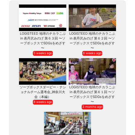
LOGISTEED 地球のチカラこぶ
LOGISTEED 地球のチカラこぶ
in 表丹沢みのげ 第６３回 〜ソ
in 表丹沢みのげ 第６２回 〜ソ
ープボックスでSDGsをめざす
ープボックスでSDGsをめざす
〜
〜
5 weeks ago
8 weeks ago
ソープボックスダービー・ナシ
LOGISTEED 地球のチカラこぶ
ョナルチーム選考会_神奈川大
in 表丹沢みのげ 第６１回 〜ソ
会（本編）
ープボックスでSDGsをめざす
〜
8 weeks ago
3 months ago