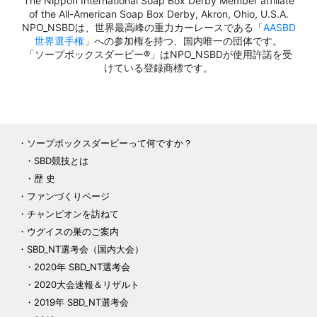
The Nippon International Soap Box Derby Member affiliate
of the All-American Soap Box Derby, Akron, Ohio, U.S.A.
NPO_NSBDは、世界最高峰の重力カーレースである「
AASBD
世界選手権
」への参加権を持つ、国内唯一の団体です。
「ソープボックスダービー®」はNPO_NSBDが使用許諾を受
けている登録商標です。
ソープボックスダービーって何ですか？
SBD競技とは
歴 史
ファンづくりページ
チャンピオンを訪ねて
ウグイスの巣のご案内
SBD_NT選考会（国内大会）
2020年 SBD_NT選考会
2020大会速報＆リザルト
2019年 SBD_NT選考会