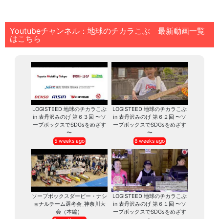
Youtubeチャンネル：地球のチカラこぶ 最新動画一覧
はこちら
LOGISTEED 地球のチカラこぶ
LOGISTEED 地球のチカラこぶ
in 表丹沢みのげ 第６３回 〜ソ
in 表丹沢みのげ 第６２回 〜ソ
ープボックスでSDGsをめざす
ープボックスでSDGsをめざす
〜
〜
5 weeks ago
8 weeks ago
ソープボックスダービー・ナシ
LOGISTEED 地球のチカラこぶ
ョナルチーム選考会_神奈川大
in 表丹沢みのげ 第６１回 〜ソ
会（本編）
ープボックスでSDGsをめざす