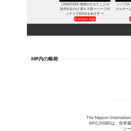
LOGISTEED 地球のチカラこぶ in
ソープボ
表丹沢みのげ 第６２回 〜ソープボ
ナルチー
ックスでSDGsをめざす 〜
8 weeks ago
HP内の略称
The Nippon Internation
NPO_NSBDは、世
「ソー