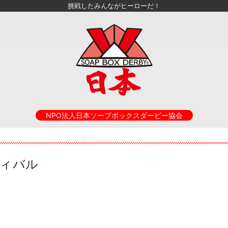
挑戦したみんながヒーローだ！
NPO法人日本ソープボックスダービー協会
ティバル