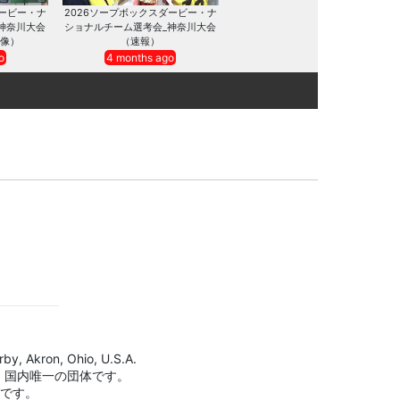
ダービー・ナ
2026ソープボックスダービー・ナ
神奈川大会
ショナルチーム選考会_神奈川大会
像）
（速報）
o
4 months ago
by, Akron, Ohio, U.S.A.
、国内唯一の団体です。
標です。