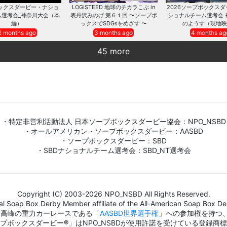
ックスダービー・ナショ
LOGISTEED 地球のチカラこぶ in
2026ソープボックス
ム選考会_神奈川大会（本
表丹沢みのげ 第６１回 〜ソープボ
ショナルチーム選考会 
編）
ックスでSDGsをめざす 〜
のようす（現地映
2 months ago
3 months ago
4 months ag
45 more
・特定非営利活動法人 日本ソープボックスダービー協会：NPO_NSBD
・オールアメリカン・ソープボックスダービー：AASBD
・ソープボックスダービー：SBD
・SBDナショナルチーム選考会：SBD_NT選考会
Copyright (C) 2003-2026 NPO_NSBD All Rights Reserved.
al Soap Box Derby Member affiliate of the All-American Soap Box Der
界最高峰の重力カーレースである「
AASBD世界選手権
」への参加権を持つ
プボックスダービー®」はNPO_NSBDが使用許諾を受けている登録商