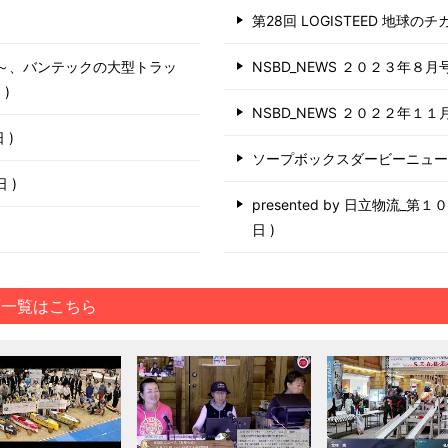
第28回 LOGISTEED 地球の
う～、バンテックの大型トラッ
NSBD_NEWS ２０２３年８月
日
NSBD_NEWS ２０２２年１１
日
ソープボックスダービーニュ
6日
presented by 日立物流_
日
画一覧はこちら