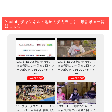
Youtubeチャンネル：地球のチカラこぶ 最新動画一覧
はこちら
LOGISTEED 地球のチカラこぶ
LOGISTEED 地球のチカラこぶ
in 表丹沢みのげ 第６３回 〜ソ
in 表丹沢みのげ 第６２回 〜ソ
ープボックスでSDGsをめざす
ープボックスでSDGsをめざす
〜
〜
5 weeks ago
8 weeks ago
ソープボックスダービー・ナシ
LOGISTEED 地球のチカラこぶ
ョナルチーム選考会_神奈川大
in 表丹沢みのげ 第６１回 〜ソ