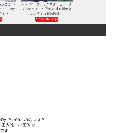
カラこぶ in
2026ソープボックスダービー・ナ
 〜ソープボ
ショナルチーム選考会 神奈川大会
ざす 〜
のようす（現地映像）
o
4 months ago
by, Akron, Ohio, U.S.A.
、国内唯一の団体です。
標です。