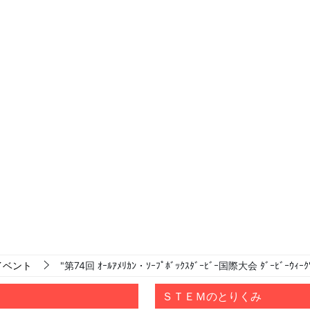
イベント
"第74回 ｵｰﾙｱﾒﾘｶﾝ・ｿｰﾌﾟﾎﾞｯｸｽﾀﾞｰﾋﾞｰ国際大会 ﾀﾞｰﾋﾞｰｳｨｰｸ
ＳＴＥＭのとりくみ