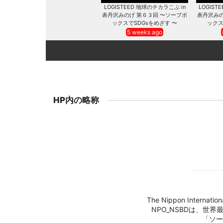
LOGISTEED 地球のチカラこぶ in
LOGIST
表丹沢みのげ 第６３回 〜ソープボ
表丹沢みの
ックスでSDGsをめざす 〜
ックス
5 weeks ago
HP内の略称
The Nippon Internation
NPO_NSBDは、世
「ソー