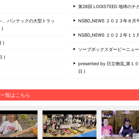
第28回 LOGISTEED 地球の
う～、バンテックの大型トラッ
NSBD_NEWS ２０２３年８月
日
NSBD_NEWS ２０２２年１１
日
ソープボックスダービーニュ
6日
presented by 日立物流_
日
画一覧はこちら