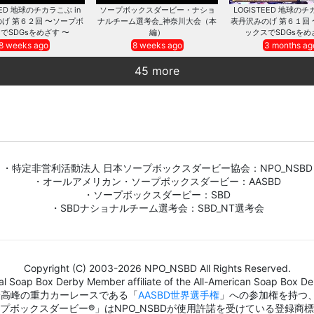
EED 地球のチカラこぶ in
ソープボックスダービー・ナショ
LOGISTEED 地球のチ
げ 第６２回 〜ソープボ
ナルチーム選考会_神奈川大会（本
表丹沢みのげ 第６１回
でSDGsをめざす 〜
編）
ックスでSDGsをめ
8 weeks ago
8 weeks ago
3 months ag
45 more
・特定非営利活動法人 日本ソープボックスダービー協会：NPO_NSBD
・オールアメリカン・ソープボックスダービー：AASBD
・ソープボックスダービー：SBD
・SBDナショナルチーム選考会：SBD_NT選考会
Copyright (C) 2003-2026 NPO_NSBD All Rights Reserved.
al Soap Box Derby Member affiliate of the All-American Soap Box Der
界最高峰の重力カーレースである「
AASBD世界選手権
」への参加権を持つ
プボックスダービー®」はNPO_NSBDが使用許諾を受けている登録商