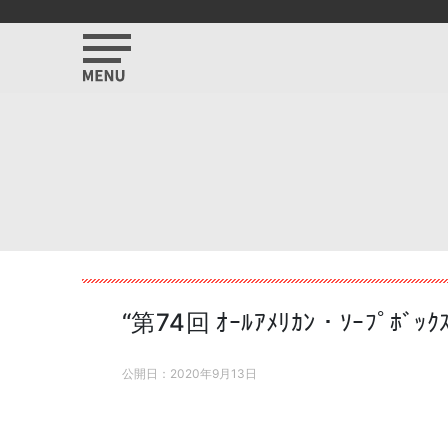
“第74回 ｵｰﾙｱﾒﾘｶﾝ・ｿｰﾌﾟﾎﾞｯｸ
公開日：
2020年9月13日