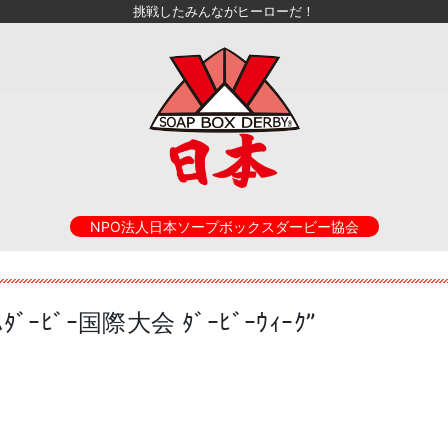
挑戦したみんながヒーローだ！
NPO法人日本ソープボックスダービー協会
ｽﾀﾞｰﾋﾞｰ国際大会 ﾀﾞｰﾋﾞｰｳｨｰｸ”