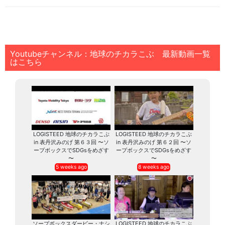
Youtubeチャンネル：地球のチカラこぶ 最新動画一覧
はこちら
LOGISTEED 地球のチカラこぶ
LOGISTEED 地球のチカラこぶ
in 表丹沢みのげ 第６３回 〜ソ
in 表丹沢みのげ 第６２回 〜ソ
ープボックスでSDGsをめざす
ープボックスでSDGsをめざす
〜
〜
5 weeks ago
8 weeks ago
ソープボックスダービー・ナシ
LOGISTEED 地球のチカラこぶ