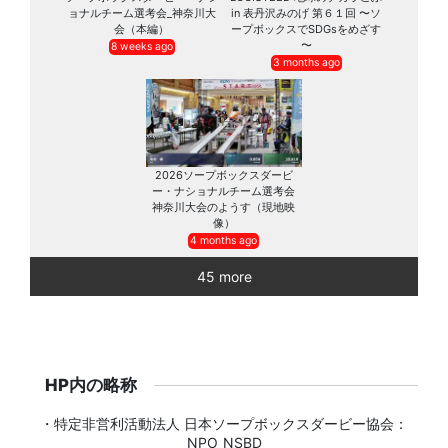
ョナルチーム選考会_神奈川大
in 表丹沢みのげ 第６１回 〜ソ
会（本編）
ープボックスでSDGsをめざす
〜
8 weeks ago
3 months ago
2026ソープボックスダービ
ー・ナショナルチーム選考会
神奈川大会のようす（現地映
像）
4 months ago
45 more
HP内の略称
・特定非営利活動法人 日本ソープボックスダービー協会：
NPO_NSBD