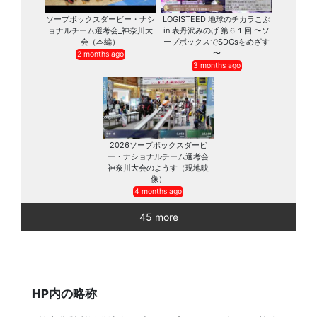
ソープボックスダービー・ナシ
LOGISTEED 地球のチカラこぶ
ョナルチーム選考会_神奈川大
in 表丹沢みのげ 第６１回 〜ソ
会（本編）
ープボックスでSDGsをめざす
〜
2 months ago
3 months ago
2026ソープボックスダービ
ー・ナショナルチーム選考会
神奈川大会のようす（現地映
像）
4 months ago
45 more
HP内の略称