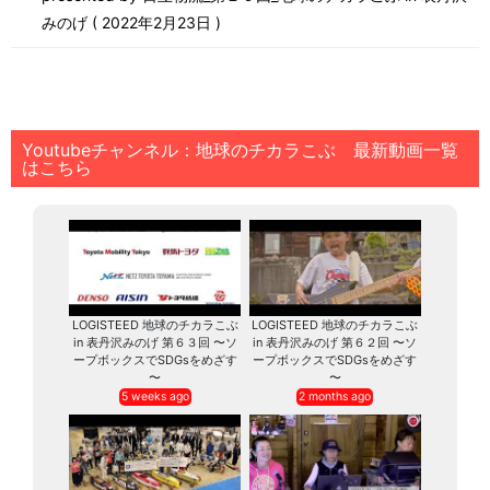
みのげ
2022年2月23日
Youtubeチャンネル：地球のチカラこぶ 最新動画一覧
はこちら
LOGISTEED 地球のチカラこぶ
LOGISTEED 地球のチカラこぶ
in 表丹沢みのげ 第６３回 〜ソ
in 表丹沢みのげ 第６２回 〜ソ
ープボックスでSDGsをめざす
ープボックスでSDGsをめざす
〜
〜
5 weeks ago
2 months ago