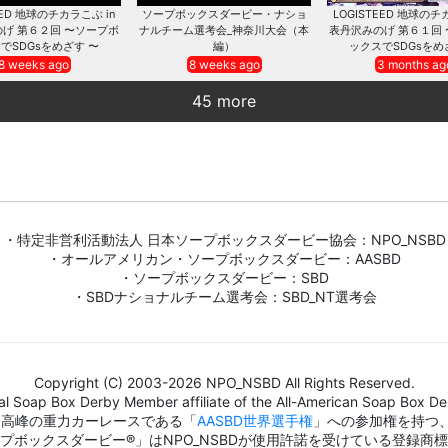
EED 地球のチカラこぶ in
ソープボックスダービー・ナショ
LOGISTEED 地球のチ
げ 第６２回 〜ソープボ
ナルチーム選考会_神奈川大会（本
表丹沢みのげ 第６１回
でSDGsをめざす 〜
編）
ックスでSDGsをめ
8 weeks ago
8 weeks ago
3 months ag
45 more
・特定非営利活動法人 日本ソープボックスダービー協会：NPO_NSBD
・オールアメリカン・ソープボックスダービー：AASBD
・ソープボックスダービー：SBD
・SBDナショナルチーム選考会：SBD_NT選考会
Copyright (C) 2003-2026 NPO_NSBD All Rights Reserved.
al Soap Box Derby Member affiliate of the All-American Soap Box Der
界最高峰の重力カーレースである「
AASBD世界選手権
」への参加権を持つ
プボックスダービー®」はNPO_NSBDが使用許諾を受けている登録商