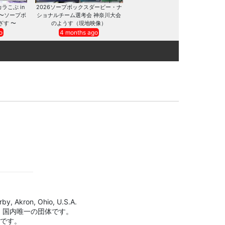
カラこぶ in
2026ソープボックスダービー・ナ
 〜ソープボ
ショナルチーム選考会 神奈川大会
ざす 〜
のようす（現地映像）
o
4 months ago
by, Akron, Ohio, U.S.A.
、国内唯一の団体です。
標です。