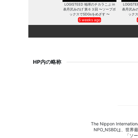
LOGISTEED 地球のチカラこぶ in
LOGIST
表丹沢みのげ 第６３回 〜ソープボ
表丹沢みの
ックスでSDGsをめざす 〜
ックス
5 weeks ago
HP内の略称
The Nippon Internation
NPO_NSBDは、世
「ソー