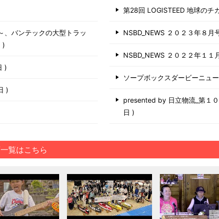
第28回 LOGISTEED 地球の
う～、バンテックの大型トラッ
NSBD_NEWS ２０２３年８月
日
NSBD_NEWS ２０２２年１１
日
ソープボックスダービーニュ
6日
presented by 日立物流_
日
画一覧はこちら