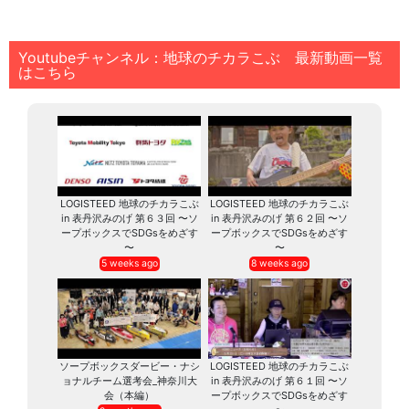
Youtubeチャンネル：地球のチカラこぶ 最新動画一覧
はこちら
LOGISTEED 地球のチカラこぶ
LOGISTEED 地球のチカラこぶ
in 表丹沢みのげ 第６３回 〜ソ
in 表丹沢みのげ 第６２回 〜ソ
ープボックスでSDGsをめざす
ープボックスでSDGsをめざす
〜
〜
5 weeks ago
8 weeks ago
ソープボックスダービー・ナシ
LOGISTEED 地球のチカラこぶ
ョナルチーム選考会_神奈川大
in 表丹沢みのげ 第６１回 〜ソ
会（本編）
ープボックスでSDGsをめざす