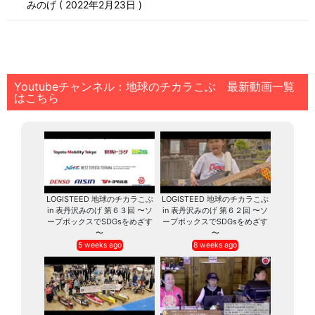
みのげ
2022年2月23日
Youtubeチャンネル：地球のチカラこぶ 最新動画一覧
はこちら
LOGISTEED 地球のチカラこぶ
LOGISTEED 地球のチカラこぶ
in 表丹沢みのげ 第６３回 〜ソ
in 表丹沢みのげ 第６２回 〜ソ
ープボックスでSDGsをめざす
ープボックスでSDGsをめざす
〜
〜
5 weeks ago
8 weeks ago