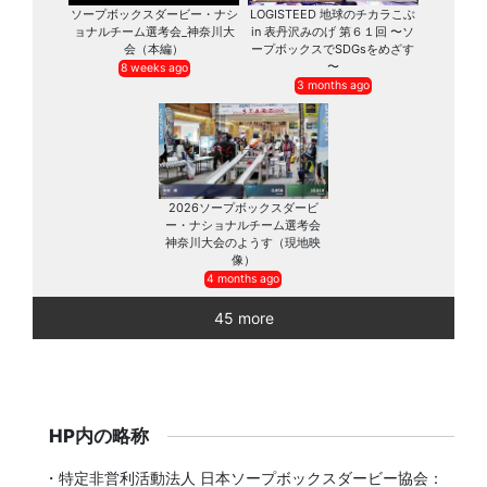
ソープボックスダービー・ナシ
LOGISTEED 地球のチカラこぶ
ョナルチーム選考会_神奈川大
in 表丹沢みのげ 第６１回 〜ソ
会（本編）
ープボックスでSDGsをめざす
〜
8 weeks ago
3 months ago
2026ソープボックスダービ
ー・ナショナルチーム選考会
神奈川大会のようす（現地映
像）
4 months ago
45 more
HP内の略称
・特定非営利活動法人 日本ソープボックスダービー協会：