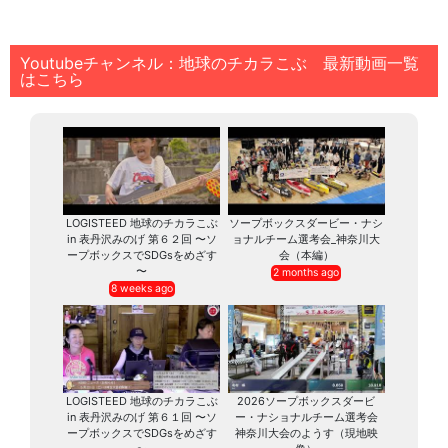
Youtubeチャンネル：地球のチカラこぶ 最新動画一覧
はこちら
LOGISTEED 地球のチカラこぶ
ソープボックスダービー・ナシ
in 表丹沢みのげ 第６２回 〜ソ
ョナルチーム選考会_神奈川大
ープボックスでSDGsをめざす
会（本編）
〜
2 months ago
8 weeks ago
LOGISTEED 地球のチカラこぶ
2026ソープボックスダービ
in 表丹沢みのげ 第６１回 〜ソ
ー・ナショナルチーム選考会
ープボックスでSDGsをめざす
神奈川大会のようす（現地映