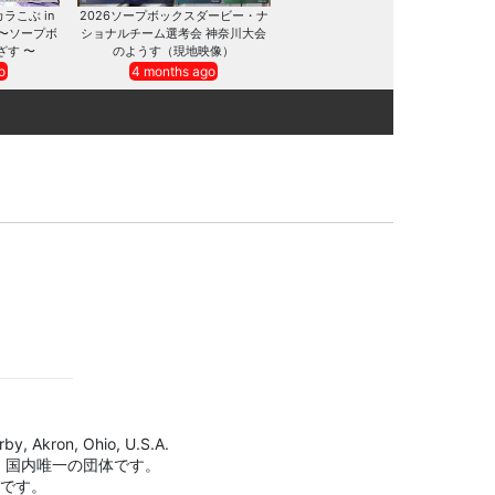
カラこぶ in
2026ソープボックスダービー・ナ
 〜ソープボ
ショナルチーム選考会 神奈川大会
ざす 〜
のようす（現地映像）
o
4 months ago
by, Akron, Ohio, U.S.A.
、国内唯一の団体です。
標です。