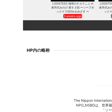
LOGISTEED 地球のチカラこぶ in
LOGIST
表丹沢みのげ 第６３回 〜ソープボ
表丹沢みの
ックスでSDGsをめざす 〜
ックス
5 weeks ago
HP内の略称
The Nippon Internation
NPO_NSBDは、世
「ソー