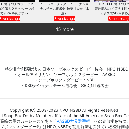
EED 地球のチカラこぶ in
ソープボックスダービー・ナショ
LOGISTEED 地球のチ
げ 第６２回 〜ソープボ
ナルチーム選考会_神奈川大会（本
表丹沢みのげ 第６１回
でSDGsをめざす 〜
編）
ックスでSDGsをめ
8 weeks ago
8 weeks ago
3 months ag
45 more
・特定非営利活動法人 日本ソープボックスダービー協会：NPO_NSBD
・オールアメリカン・ソープボックスダービー：AASBD
・ソープボックスダービー：SBD
・SBDナショナルチーム選考会：SBD_NT選考会
Copyright (C) 2003-2026 NPO_NSBD All Rights Reserved.
al Soap Box Derby Member affiliate of the All-American Soap Box Der
界最高峰の重力カーレースである「
AASBD世界選手権
」への参加権を持つ
プボックスダービー®」はNPO_NSBDが使用許諾を受けている登録商