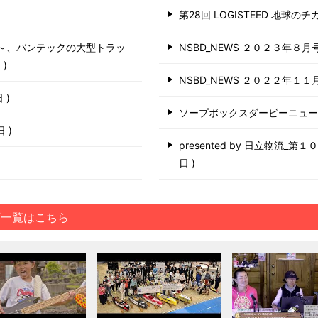
第28回 LOGISTEED 地球の
う～、バンテックの大型トラッ
NSBD_NEWS ２０２３年８月
日
NSBD_NEWS ２０２２年１１
日
ソープボックスダービーニュ
6日
presented by 日立物流_
日
画一覧はこちら