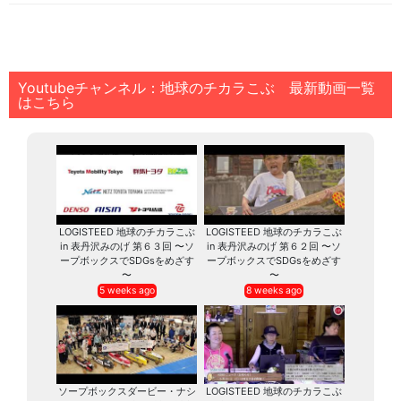
Youtubeチャンネル：地球のチカラこぶ 最新動画一覧
はこちら
LOGISTEED 地球のチカラこぶ
LOGISTEED 地球のチカラこぶ
in 表丹沢みのげ 第６３回 〜ソ
in 表丹沢みのげ 第６２回 〜ソ
ープボックスでSDGsをめざす
ープボックスでSDGsをめざす
〜
〜
5 weeks ago
8 weeks ago
ソープボックスダービー・ナシ
LOGISTEED 地球のチカラこぶ