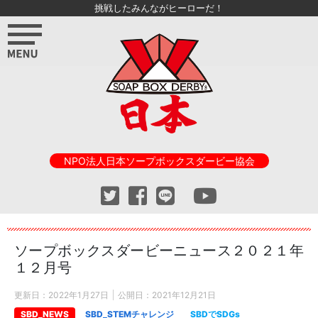
挑戦したみんながヒーローだ！
NPO法人日本ソープボックスダービー協会
ソープボックスダービーニュース２０２１年
１２月号
更新日：
2022年1月27日
公開日：
2021年12月21日
SBD_NEWS
SBD_STEMチャレンジ
SBDでSDGs