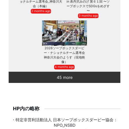
ョナルチーム選考会_神奈川大
in 表丹沢みのげ 第６１回 〜ソ
会（本編）
ープボックスでSDGsをめざす
〜
2 months ago
3 months ago
2026ソープボックスダービ
ー・ナショナルチーム選考会
神奈川大会のようす（現地映
像）
4 months ago
45 more
HP内の略称
・特定非営利活動法人 日本ソープボックスダービー協会：
NPO_NSBD