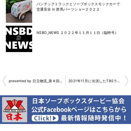
バンテックトラックとソープボックスモックカーで
交通安全 in 群馬パーツショー２０２２
NSBD_NEWS ２０２２年１１月１１日（臨時号）
投
presented by 日立物流_第８回_地球のチカラこぶ in 表丹沢みのげ
2021年11月に出演したTBSラジオのアーカイブ
稿
ナ
ビ
ゲ
ー
シ
ョ
ン