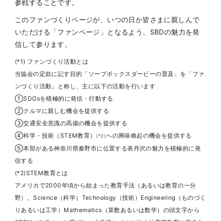
参戦することです。
このファンづくりページが、いつの日か皆さまに親しんで
いただける「ファンページ」となるよう、SBDの魅力を発
信して参ります。
(*1) ファンづくり活動とは
当協会の定款に記す目的「ソープボックスダービーの普及」を「ファ
ンづくり活動」と称し、主に以下の活動を行います
①SDGsを積極的に発信・行動する
②クルマに親しむ機会を提供する
③交通安全意識の高揚の機会を提供する
④科学・技術（STEM教育）
への興味喚起の機会を提供する
(*2)
⑤本部がある神奈川県秦野市に位置する表丹沢の魅力を積極的に発
信する
(*2)STEM教育とは
アメリカで2000年頃から始まった教育手法（あるいは教育の一分
野）。Science（科学）Technology（技術）Engineering（ものづく
りあるいは工学）Mathematics（算数あるいは数学）の頭文字から