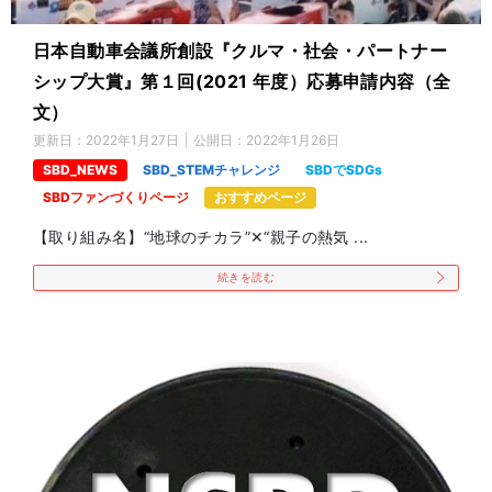
日本自動車会議所創設『クルマ・社会・パートナー
シップ大賞』第１回(2021 年度）応募申請内容（全
文）
更新日：
2022年1月27日
公開日：
2022年1月26日
SBD_NEWS
SBD_STEMチャレンジ
SBDでSDGs
SBDファンづくりページ
おすすめページ
【取り組み名】“地球のチカラ”✕“親子の熱気 ...
続きを読む