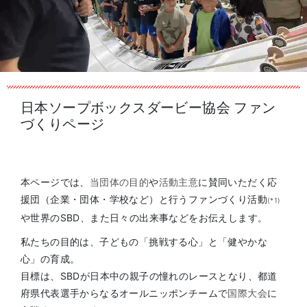
日本ソープボックスダービー協会 ファン
づくりページ
本ページでは、
当団体の目的
や
活動主意
に賛同いただく応
援団（企業・団体・学校など）と行うファンづくり活動
(*1)
や世界のSBD、また日々の出来事などをお伝えします。
私たちの目的は、子どもの「挑戦する心」と「健やかな
心」の育成。
目標は、SBDが日本中の親子の憧れのレースとなり、都道
府県代表選手からなるオールニッポンチームで
国際大会
に