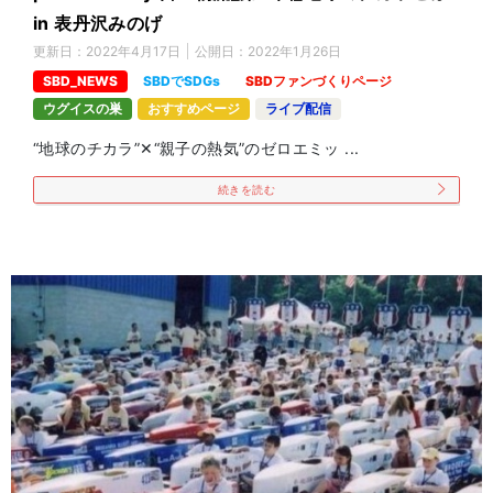
in 表丹沢みのげ
更新日：
2022年4月17日
公開日：
2022年1月26日
SBD_NEWS
SBDでSDGs
SBDファンづくりページ
ウグイスの巣
おすすめページ
ライブ配信
“地球のチカラ”✕“親子の熱気”のゼロエミッ ...
続きを読む