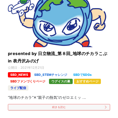
presented by 日立物流_第８回_地球のチカラこぶ
in 表丹沢みのげ
公開日：
2021年12月21日
SBD_NEWS
SBD_STEMチャレンジ
SBDでSDGs
SBDファンづくりページ
ウグイスの巣
おすすめページ
ライブ配信
“地球のチカラ”✕“親子の熱気”のゼロエミッ ...
続きを読む