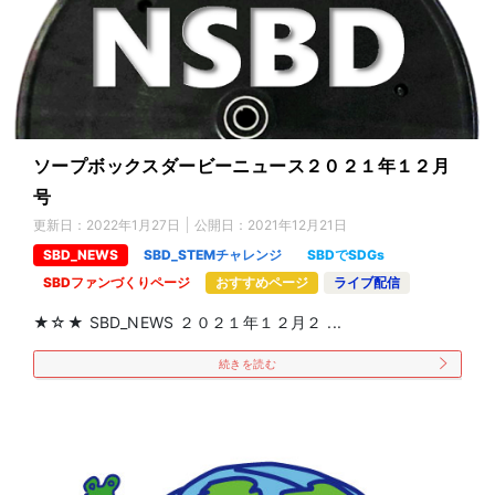
ソープボックスダービーニュース２０２１年１２月
号
更新日：
2022年1月27日
公開日：
2021年12月21日
SBD_NEWS
SBD_STEMチャレンジ
SBDでSDGs
SBDファンづくりページ
おすすめページ
ライブ配信
★☆★ SBD_NEWS ２０２１年１２月２ ...
続きを読む