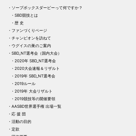
ソープボックスダービーって何ですか？
SBD競技とは
歴 史
ファンづくりページ
チャンピオンを訪ねて
ウグイスの巣のご案内
SBD_NT選考会（国内大会）
2020年 SBD_NT選考会
2020大会速報＆リザルト
2019年 SBD_NT選考会
2019ルール
2019年 大会リザルト
2019競技等の開催要領
AASBD世界選手権 出場一覧
応 援 団
活動の目的
定款