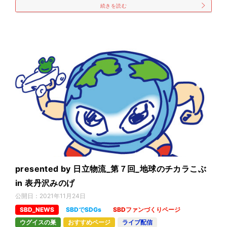
続きを読む
presented by 日立物流_第７回_地球のチカラこぶ
in 表丹沢みのげ
公開日：
2021年11月24日
SBD_NEWS
SBDでSDGs
SBDファンづくりページ
ウグイスの巣
おすすめページ
ライブ配信