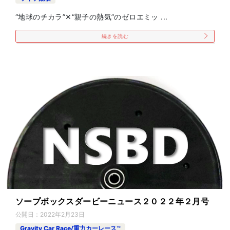
“地球のチカラ”✕“親子の熱気”のゼロエミッ ...
続きを読む
ソープボックスダービーニュース２０２２年２月号
公開日：
2022年2月23日
Gravity Car Race/重力カーレース™