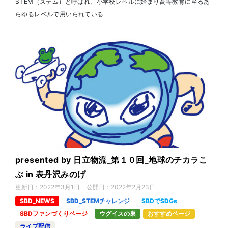
STEM（ステム）と呼ばれ、小学校レベルに始まり高等教育に至るあ
らゆるレベルで用いられている
presented by 日立物流_第１０回_地球のチカラこ
ぶ in 表丹沢みのげ
更新日：
2022年3月1日
公開日：
2022年2月23日
SBD_NEWS
SBD_STEMチャレンジ
SBDでSDGs
SBDファンづくりページ
ウグイスの巣
おすすめページ
ライブ配信