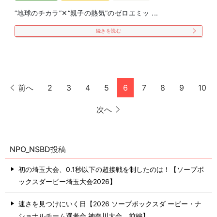
“地球のチカラ”✕“親子の熱気”のゼロエミッ ...
続きを読む
前へ
2
3
4
5
6
7
8
9
10
次へ
NPO_NSBD投稿
初の埼玉大会、0.1秒以下の超接戦を制したのは！【ソープボ
ックスダービー埼玉大会2026】
速さを見つけにいく日【2026 ソープボックスダ ービー・ナ
ショナルチーム選考会 神奈川⼤会 前編】