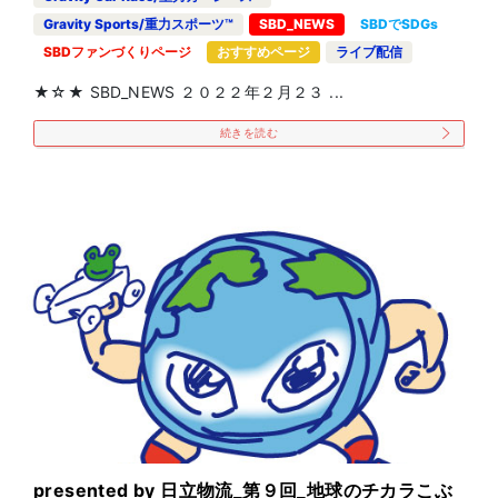
Gravity Sports/重力スポーツ™
SBD_NEWS
SBDでSDGs
SBDファンづくりページ
おすすめページ
ライブ配信
★☆★ SBD_NEWS ２０２２年２月２３ ...
続きを読む
presented by 日立物流_第９回_地球のチカラこぶ